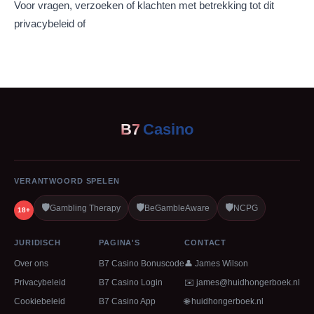
Voor vragen, verzoeken of klachten met betrekking tot dit
privacybeleid of
B7
Casino
VERANTWOORD SPELEN
🛡️
🛡️
🛡️
Gambling Therapy
BeGambleAware
NCPG
18+
JURIDISCH
PAGINA'S
CONTACT
Over ons
B7 Casino Bonuscode
👤 James Wilson
Privacybeleid
B7 Casino Login
✉️
james@huidhongerboek.nl
Cookiebeleid
B7 Casino App
🌐 huidhongerboek.nl