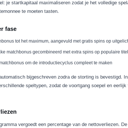
pel: je startkapitaal maximaliseren zodat je het volledige s
rtemonnee te moeten tasten.
r fase
hbonus tot het maximum, aangevuld met gratis spins op uitgeli
ijke matchbonus gecombineerd met extra spins op populaire tite
e matchbonus om de introductiecyclus compleet te maken
tomatisch bijgeschreven zodra de storting is bevestigd. I
erschillende speltypen, zodat de voortgang soepel en eerlijk 
liezen
gramma vergoedt een percentage van de nettoverliezen. De 