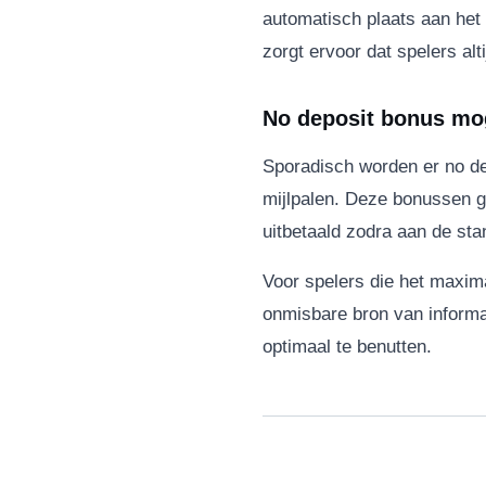
automatisch plaats aan het
zorgt ervoor dat spelers alti
No deposit bonus mo
Sporadisch worden er no de
mijlpalen. Deze bonussen g
uitbetaald zodra aan de sta
Voor spelers die het maxima
onmisbare bron van informat
optimaal te benutten.