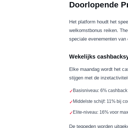
Doorlopende P
Het platform houdt het spee
welkomstbonus reiken. The
speciale evenementen van o
Wekelijks cashbacks
Elke maandag wordt het ca
stijgen met de inzetactivitei
Basisniveau: 6% cashback 
Middelste schijf: 11% bij co
Elite-niveau: 16% voor ma
De tegoeden worden uitgekee