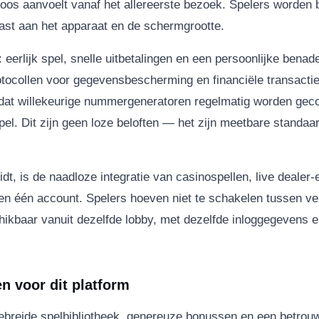
oos aanvoelt vanaf het allereerste bezoek. Spelers worden 
ast aan het apparaat en de schermgrootte.
eerlijk spel, snelle uitbetalingen en een persoonlijke benade
protocollen voor gegevensbescherming en financiële transact
at willekeurige nummergeneratoren regelmatig worden gecont
 spel. Dit zijn geen loze beloften — het zijn meetbare standa
dt, is de naadloze integratie van casinospellen, live dealer-
 één account. Spelers hoeven niet te schakelen tussen ver
schikbaar vanuit dezelfde lobby, met dezelfde inloggegevens e
n voor dit platform
ebreide spelbibliotheek, genereuze bonussen en een betrou