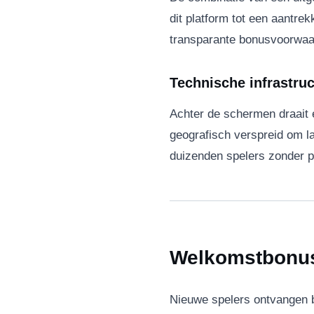
dit platform tot een aantre
transparante bonusvoorwaa
Technische infrastru
Achter de schermen draait e
geografisch verspreid om la
duizenden spelers zonder pr
Welkomstbonus
Nieuwe spelers ontvangen bi