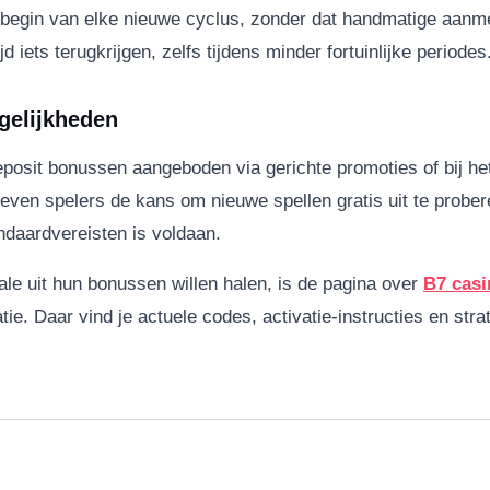
 begin van elke nieuwe cyclus, zonder dat handmatige aanmel
jd iets terugkrijgen, zelfs tijdens minder fortuinlijke periodes
gelijkheden
posit bonussen aangeboden via gerichte promoties of bij he
even spelers de kans om nieuwe spellen gratis uit te prober
ndaardvereisten is voldaan.
le uit hun bonussen willen halen, is de pagina over
B7 cas
ie. Daar vind je actuele codes, activatie-instructies en str