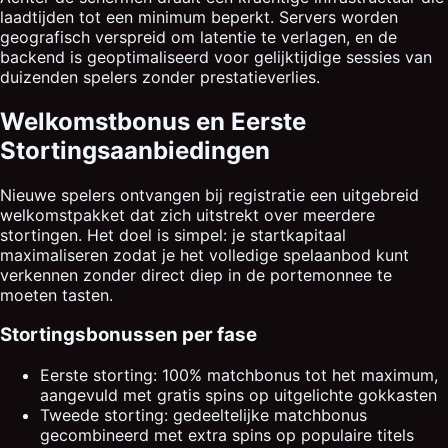
laadtijden tot een minimum beperkt. Servers worden
geografisch verspreid om latentie te verlagen, en de
backend is geoptimaliseerd voor gelijktijdige sessies van
duizenden spelers zonder prestatieverlies.
Welkomstbonus en Eerste
Stortingsaanbiedingen
Nieuwe spelers ontvangen bij registratie een uitgebreid
welkomstpakket dat zich uitstrekt over meerdere
stortingen. Het doel is simpel: je startkapitaal
maximaliseren zodat je het volledige spelaanbod kunt
verkennen zonder direct diep in de portemonnee te
moeten tasten.
Stortingsbonussen per fase
Eerste storting: 100% matchbonus tot het maximum,
aangevuld met gratis spins op uitgelichte gokkasten
Tweede storting: gedeeltelijke matchbonus
gecombineerd met extra spins op populaire titels