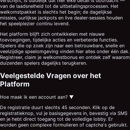
verschijnt, is duidelijk dat hier elke detail is doordacht —
van de laadsnelheid tot de uitbetalingsprocessen. Het
welkomstpakket is slechts het begin; de dagelijkse
missies, uurlijkse jackpots en live dealer-sessies houden
het speelplezier continu levend.
Het platform blijft zich ontwikkelen met nieuwe
toevoegingen, tijdelijke acties en verbeterde functies.
Spelers die op zoek zijn naar een betrouwbare, snelle en
veelzijdige speelomgeving vinden hier alles onder één dak.
Registreer, claim je welkomstbonus en ontdek zelf waarom
duizenden spelers dagelijks terugkeren.
Veelgestelde Vragen over het
Platform
Hoe maak ik een account aan?
▼
De registratie duurt slechts 45 seconden. Klik op de
registratieknop, vul je basisgegevens in, bevestig via SMS
en je hebt direct toegang tot de volledige lobby. Er
worden geen complexe formulieren of captcha's gebruikt.