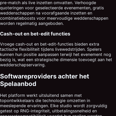
pre-match als live inzetten omvatten. Verhoogde
quoteringen voor geselecteerde evenementen, gratis
weddenschappen na voorafgaande inzetten en
combinatieboosts voor meervoudige weddenschappen
worden regelmatig aangeboden.
Cash-out en bet-edit functies
Vroege cash-out en bet-edit-functies bieden extra
tactische flexibiliteit tijdens livewedstrijden. Spelers
kunnen hun positie aanpassen terwijl het evenement nog
bezig is, wat een strategische dimensie toevoegt aan het
wedderschapservaring.
Softwareproviders achter het
Spelaanbod
Het platform werkt uitsluitend samen met
topontwikkelaars die technologie omzetten in
meeslepende ervaringen. Elke studio wordt zorgvuldig
getest op RNG-integriteit, uitbetalingssnelheid en