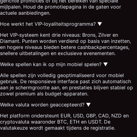
gerichte promoties of bij het bereiken van speciale
mijlpalen. Houd de promotiepagina in de gaten voor
actuele aanbiedingen.
Hoe werkt het VIP-loyaliteitsprogramma?
▼
Het VIP-systeem kent drie niveaus: Brons, Zilver en
Diamant. Punten worden verdiend op basis van inzetten,
en hogere niveaus bieden betere cashbackpercentages,
snellere uitbetalingen en exclusieve evenementen.
Welke spellen kan ik op mijn mobiel spelen?
▼
Alle spellen zijn volledig geoptimaliseerd voor mobiel
gebruik. De responsieve interface past zich automatisch
aan je schermgrootte aan, en prestaties blijven stabiel op
zowel premium als budget-apparaten.
Welke valuta worden geaccepteerd?
▼
Het platform ondersteunt EUR, USD, GBP, CAD, NZD en
cryptovaluta waaronder BTC, ETH en USDT. De
valutakeuze wordt gemaakt tijdens de registratie.