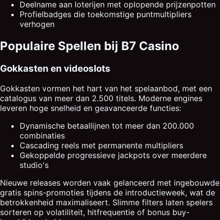
Deelname aan loterijen met oplopende prijzenpotten
Profielbadges die toekomstige puntmultipliers
verhogen
Populaire Spellen bij B7 Casino
Gokkasten en videoslots
Gokkasten vormen het hart van het spelaanbod, met een
catalogus van meer dan 2.500 titels. Moderne engines
leveren hoge snelheid en geavanceerde functies:
Dynamische betaallijnen tot meer dan 200.000
combinaties
Cascading reels met permanente multipliers
Gekoppelde progressieve jackpots over meerdere
studio's
Nieuwe releases worden vaak gelanceerd met ingebouwde
gratis spins-promoties tijdens de introductieweek, wat de
betrokkenheid maximaliseert. Slimme filters laten spelers
sorteren op volatiliteit, hitfrequentie of bonus buy-