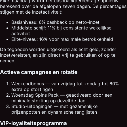
Elke maandag wordt het cashbackpercentage opnieuw
berekend over de afgelopen zeven dagen. De percentages
stijgen met de inzetactiviteit:
Basisniveau: 6% cashback op netto-inzet
Middelste schijf: 11% bij consistente wekelijkse
activiteit
Elite-niveau: 16% voor maximale betrokkenheid
De tegoeden worden uitgekeerd als echt geld, zonder
inzetvereisten, en zijn direct vrij te gebruiken of op te
nemen.
Actieve campagnes en rotatie
Weekendbonus — van vrijdag tot zondag tot 60%
extra op stortingen
Woensdag Spins Pack — geactiveerd door een
minimale storting op dezelfde dag
Studio-uitdagingen — met gezamenlijke
prijzenpotten en dynamische ranglijsten
VIP-loyaliteitsprogramma