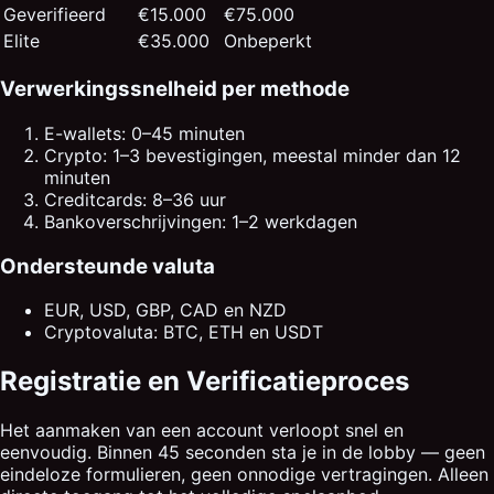
Geverifieerd
€15.000
€75.000
Elite
€35.000
Onbeperkt
Verwerkingssnelheid per methode
E-wallets: 0–45 minuten
Crypto: 1–3 bevestigingen, meestal minder dan 12
minuten
Creditcards: 8–36 uur
Bankoverschrijvingen: 1–2 werkdagen
Ondersteunde valuta
EUR, USD, GBP, CAD en NZD
Cryptovaluta: BTC, ETH en USDT
Registratie en Verificatieproces
Het aanmaken van een account verloopt snel en
eenvoudig. Binnen 45 seconden sta je in de lobby — geen
eindeloze formulieren, geen onnodige vertragingen. Alleen