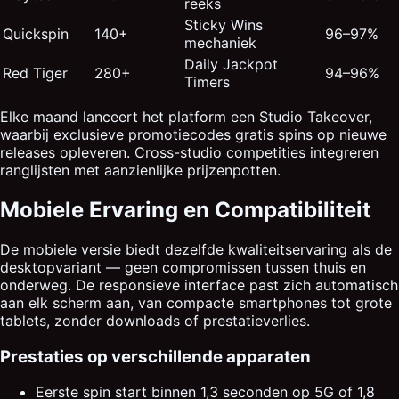
reeks
Sticky Wins
Quickspin
140+
96–97%
mechaniek
Daily Jackpot
Red Tiger
280+
94–96%
Timers
Elke maand lanceert het platform een Studio Takeover,
waarbij exclusieve promotiecodes gratis spins op nieuwe
releases opleveren. Cross-studio competities integreren
ranglijsten met aanzienlijke prijzenpotten.
Mobiele Ervaring en Compatibiliteit
De mobiele versie biedt dezelfde kwaliteitservaring als de
desktopvariant — geen compromissen tussen thuis en
onderweg. De responsieve interface past zich automatisch
aan elk scherm aan, van compacte smartphones tot grote
tablets, zonder downloads of prestatieverlies.
Prestaties op verschillende apparaten
Eerste spin start binnen 1,3 seconden op 5G of 1,8