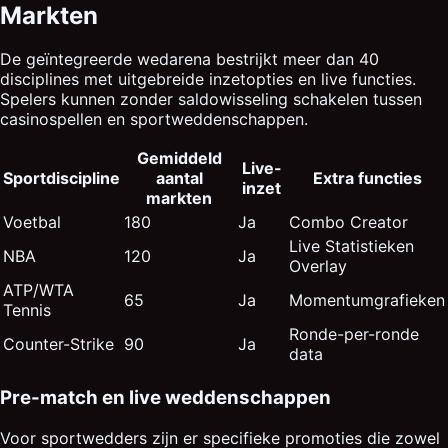
Markten
De geïntegreerde wedarena bestrijkt meer dan 40
disciplines met uitgebreide inzetopties en live functies.
Spelers kunnen zonder saldowisseling schakelen tussen
casinospellen en sportweddenschappen.
Gemiddeld
Live-
Sportdiscipline
aantal
Extra functies
inzet
markten
Voetbal
180
Ja
Combo Creator
Live Statistieken
NBA
120
Ja
Overlay
ATP/WTA
65
Ja
Momentumgrafieken
Tennis
Ronde-per-ronde
Counter-Strike
90
Ja
data
Pre-match en live weddenschappen
Voor sportwedders zijn er specifieke promoties die zowel