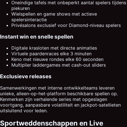
Oneindige tafels met onbeperkt aantal spelers tijdens
piekuren
Wielspellen en game shows met actieve
spelersinteractie
Privésalons exclusief voor Diamond-niveau spelers
Instant win en snelle spellen
Digitale krasloten met directe animaties
Virtuele paardenraces elke 3 minuten
Keno met nieuwe rondes elke 60 seconden
Multiplier laddergames met cash-out sliders
Exclusieve releases
Samenwerkingen met interne ontwikkelteams leveren
unieke, alleen-op-het-platform beschikbare spellen op.
Kenmerken zijn verhalende series met opgeslagen
voortgang, aanpasbare volatiliteit en jackpot-satellieten
uitsluitend voor leden.
Sportweddenschappen en Live