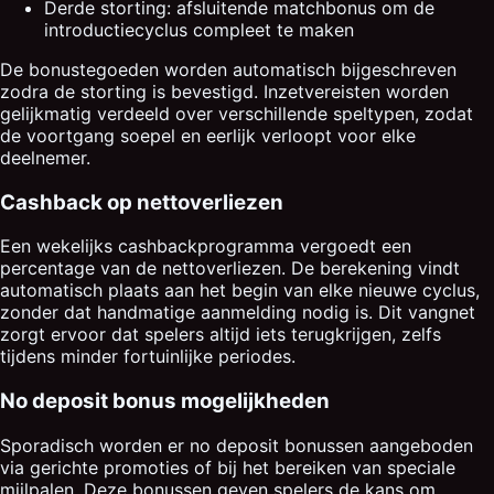
Derde storting: afsluitende matchbonus om de
introductiecyclus compleet te maken
De bonustegoeden worden automatisch bijgeschreven
zodra de storting is bevestigd. Inzetvereisten worden
gelijkmatig verdeeld over verschillende speltypen, zodat
de voortgang soepel en eerlijk verloopt voor elke
deelnemer.
Cashback op nettoverliezen
Een wekelijks cashbackprogramma vergoedt een
percentage van de nettoverliezen. De berekening vindt
automatisch plaats aan het begin van elke nieuwe cyclus,
zonder dat handmatige aanmelding nodig is. Dit vangnet
zorgt ervoor dat spelers altijd iets terugkrijgen, zelfs
tijdens minder fortuinlijke periodes.
No deposit bonus mogelijkheden
Sporadisch worden er no deposit bonussen aangeboden
via gerichte promoties of bij het bereiken van speciale
mijlpalen. Deze bonussen geven spelers de kans om