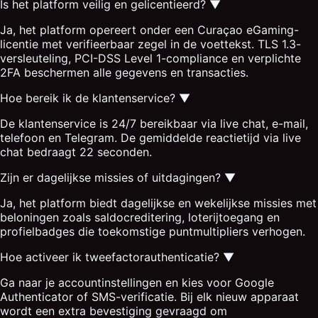
Is het platform veilig en gelicentieerd?
▼
Ja, het platform opereert onder een Curaçao eGaming-
licentie met verifieerbaar zegel in de voettekst. TLS 1.3-
versleuteling, PCI-DSS Level 1-compliance en verplichte
2FA beschermen alle gegevens en transacties.
Hoe bereik ik de klantenservice?
▼
De klantenservice is 24/7 bereikbaar via live chat, e-mail,
telefoon en Telegram. De gemiddelde reactietijd via live
chat bedraagt 22 seconden.
Zijn er dagelijkse missies of uitdagingen?
▼
Ja, het platform biedt dagelijkse en wekelijkse missies met
beloningen zoals saldocreditering, loterijtoegang en
profielbadges die toekomstige puntmultipliers verhogen.
Hoe activeer ik tweefactorauthenticatie?
▼
Ga naar je accountinstellingen en kies voor Google
Authenticator of SMS-verificatie. Bij elk nieuw apparaat
wordt een extra bevestiging gevraagd om