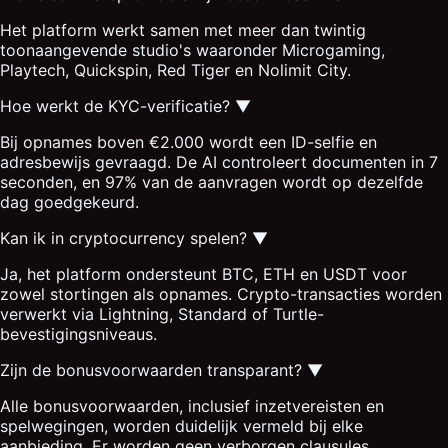
Het platform werkt samen met meer dan twintig
toonaangevende studio's waaronder Microgaming,
Playtech, Quickspin, Red Tiger en Nolimit City.
Hoe werkt de KYC-verificatie?
▼
Bij opnames boven €2.000 wordt een ID-selfie en
adresbewijs gevraagd. De AI controleert documenten in 7
seconden, en 97% van de aanvragen wordt op dezelfde
dag goedgekeurd.
Kan ik in cryptocurrency spelen?
▼
Ja, het platform ondersteunt BTC, ETH en USDT voor
zowel stortingen als opnames. Crypto-transacties worden
verwerkt via Lightning, Standard of Turtle-
bevestigingsniveaus.
Zijn de bonusvoorwaarden transparant?
▼
Alle bonusvoorwaarden, inclusief inzetvereisten en
spelwegingen, worden duidelijk vermeld bij elke
aanbieding. Er worden geen verborgen clausules