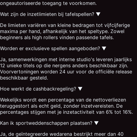
ongeautoriseerde toegang te voorkomen.
Wat zijn de inzetlimieten bij tafelspellen?
▼
De limieten variëren van kleine bedragen tot vijfcijferige
maxima per hand, afhankelijk van het speltype. Zowel
beginners als high rollers vinden passende tafels.
Worden er exclusieve spellen aangeboden?
▼
Ja, samenwerkingen met interne studio's leveren jaarlijks
12 unieke titels op die nergens anders beschikbaar zijn.
Voorvertoningen worden 24 uur voor de officiële release
beschikbaar gesteld.
Hoe werkt de cashbackregeling?
▼
Wekelijks wordt een percentage van de nettoverliezen
teruggestort als echt geld, zonder inzetvereisten. De
percentages stijgen met je inzetactiviteit van 6% tot 16%.
Kan ik sportweddenschappen plaatsen?
▼
Ja, de geïntegreerde wedarena bestrijkt meer dan 40