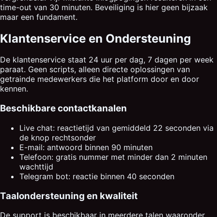
time-out van 30 minuten. Beveiliging is hier geen bijzaak
maar een fundament.
Klantenservice en Ondersteuning
De klantenservice staat 24 uur per dag, 7 dagen per week
paraat. Geen scripts, alleen directe oplossingen van
getrainde medewerkers die het platform door en door
kennen.
Beschikbare contactkanalen
Live chat: reactietijd van gemiddeld 22 seconden via
de knop rechtsonder
E-mail: antwoord binnen 90 minuten
Telefoon: gratis nummer met minder dan 2 minuten
wachttijd
Telegram bot: reactie binnen 40 seconden
Taalondersteuning en kwaliteit
De support is beschikbaar in meerdere talen waaronder