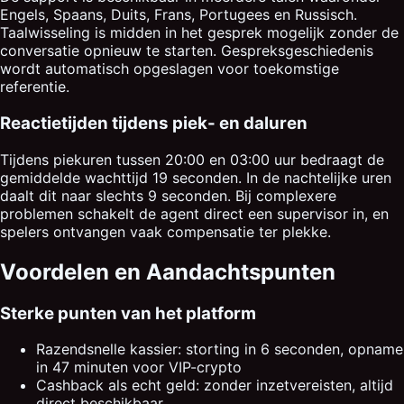
Engels, Spaans, Duits, Frans, Portugees en Russisch.
Taalwisseling is midden in het gesprek mogelijk zonder de
conversatie opnieuw te starten. Gespreksgeschiedenis
wordt automatisch opgeslagen voor toekomstige
referentie.
Reactietijden tijdens piek- en daluren
Tijdens piekuren tussen 20:00 en 03:00 uur bedraagt de
gemiddelde wachttijd 19 seconden. In de nachtelijke uren
daalt dit naar slechts 9 seconden. Bij complexere
problemen schakelt de agent direct een supervisor in, en
spelers ontvangen vaak compensatie ter plekke.
Voordelen en Aandachtspunten
Sterke punten van het platform
Razendsnelle kassier: storting in 6 seconden, opname
in 47 minuten voor VIP-crypto
Cashback als echt geld: zonder inzetvereisten, altijd
direct beschikbaar