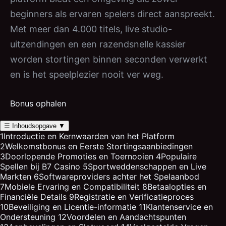
beginners als ervaren spelers direct aanspreekt.
Met meer dan 4.000 titels, live studio-
uitzendingen en een razendsnelle kassier
worden stortingen binnen seconden verwerkt
en is het speelplezier nooit ver weg.
Bonus ophalen
☰
Inhoudsopgave
▼
1
Introductie en Kernwaarden van het Platform
2
Welkomstbonus en Eerste Stortingsaanbiedingen
3
Doorlopende Promoties en Toernooien
4
Populaire
Spellen bij B7 Casino
5
Sportweddenschappen en Live
Markten
6
Softwareproviders achter het Spelaanbod
7
Mobiele Ervaring en Compatibiliteit
8
Betaalopties en
Financiële Details
9
Registratie en Verificatieproces
10
Beveiliging en Licentie-informatie
11
Klantenservice en
Ondersteuning
12
Voordelen en Aandachtspunten