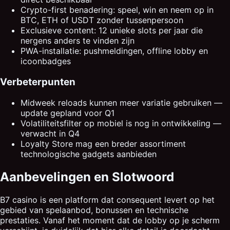
Crypto-first benadering: speel, win en neem op in
BTC, ETH of USDT zonder tussenpersoon
Exclusieve content: 12 unieke slots per jaar die
nergens anders te vinden zijn
PWA-installatie: pushmeldingen, offline lobby en
icoonbadges
Verbeterpunten
Midweek reloads kunnen meer variatie gebruiken —
update gepland voor Q1
Volatiliteitsfilter op mobiel is nog in ontwikkeling —
verwacht in Q4
Loyalty Store mag een breder assortiment
technologische gadgets aanbieden
Aanbevelingen en Slotwoord
B7 casino is een platform dat consequent levert op het
gebied van spelaanbod, bonussen en technische
prestaties. Vanaf het moment dat de lobby op je scherm