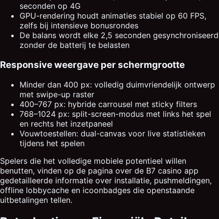
seconden op 4G
GPU-rendering houdt animaties stabiel op 60 FPS,
zelfs bij intensieve bonusrondes
De balans wordt elke 2,5 seconden gesynchroniseerd
zonder de batterij te belasten
Responsive weergave per schermgrootte
Minder dan 400 px: volledig duimvriendelijk ontwerp
met swipe-up raster
400–767 px: hybride carrousel met sticky filters
768–1024 px: split-screen-modus met links het spel
en rechts het inzetpaneel
Vouwtoestellen: dual-canvas voor live statistieken
tijdens het spelen
Spelers die het volledige mobiele potentieel willen
benutten, vinden op de pagina over de
B7 casino app
gedetailleerde informatie over installatie, pushmeldingen,
offline lobbycache en icoonbadges die openstaande
uitbetalingen tellen.