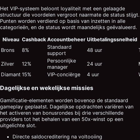
Het VIP-systeem beloont loyaliteit met een gelaagde
structuur die voordelen vergroot naarmate de status stijgt.
Punten worden verdiend op basis van inzetten in alle
categorieën, en de status wordt maandelijks geëvalueerd.
Niveau
Cashback
Accountbeheer
Uitbetalingssnelheid
Standaard
Brons
8%
48 uur
support
Persoonlijke
Zilver
12%
24 uur
manager
Diamant
15%
VIP-conciërge
4 uur
Dagelijkse en wekelijkse missies
Gamificatie-elementen worden bovenop de standaard
gameplay geplaatst. Dagelijkse opdrachten variëren van
het activeren van bonusrondes bij drie verschillende
providers tot het behalen van een 50x-winst op een
uitgelichte slot.
Directe saldocreditering na voltooiing