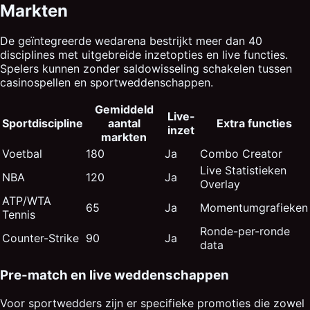
Markten
De geïntegreerde wedarena bestrijkt meer dan 40
disciplines met uitgebreide inzetopties en live functies.
Spelers kunnen zonder saldowisseling schakelen tussen
casinospellen en sportweddenschappen.
Gemiddeld
Live-
Sportdiscipline
aantal
Extra functies
inzet
markten
Voetbal
180
Ja
Combo Creator
Live Statistieken
NBA
120
Ja
Overlay
ATP/WTA
65
Ja
Momentumgrafieken
Tennis
Ronde-per-ronde
Counter-Strike
90
Ja
data
Pre-match en live weddenschappen
Voor sportwedders zijn er specifieke promoties die zowel