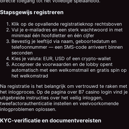
directe toegang tot het volledige spelaanbod.
Stapsgewijs registreren
Klik op de opvallende registratieknop rechtsboven
Vul je e-mailadres en een sterk wachtwoord in met
minimaal één hoofdletter en één cijfer
Bevestig je leeftijd via naam, geboortedatum en
telefoonnummer — een SMS-code arriveert binnen
seconden
Kies je valuta: EUR, USD of een crypto-wallet
Accepteer de voorwaarden en de lobby opent
automatisch met een welkomstmail en gratis spin op
het welkomstrad
Na registratie is het belangrijk om vertrouwd te raken met
het inlogproces. Op de pagina over
B7 casino login
vind je
uitgebreide instructies over het veilig inloggen,
tweefactorauthenticatie instellen en veelvoorkomende
inlogproblemen oplossen.
KYC-verificatie en documentvereisten