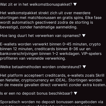
Wat zit er in het welkomstbonuspakket?
▼
Het welkomstpakket strekt zich uit over meerdere
stortingen met matchbonussen en gratis spins. Elke fase
wordt automatisch geactiveerd zodra de storting is
bevestigd, zonder handmatige aanmelding.
Hoe lang duurt het verwerken van opnames?
▼
E-wallets worden verwerkt binnen 0–45 minuten, crypto
binnen 12 minuten, creditcards binnen 8–36 uur en
bankoverschrijvingen binnen 1–2 werkdagen. VIP-spelers
profiteren van versnelde verwerking.
Welke betaalmethoden worden ondersteund?
▼
Het platform accepteert creditcards, e-wallets zoals Skrill
en Neteller, cryptocurrency en iDEAL. Stortingen worden
in de meeste gevallen direct verwerkt zonder extra kosten.
Is er een no deposit bonus beschikbaar?
▼
Sporadisch worden no deposit bonussen aangeboden via