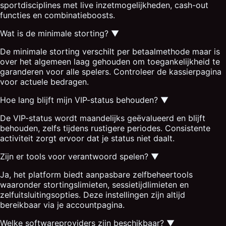
sportdisciplines met live inzetmogelijkheden, cash-out
functies en combinatieboosts.
Wat is de minimale storting?
▼
De minimale storting verschilt per betaalmethode maar is
over het algemeen laag gehouden om toegankelijkheid te
garanderen voor alle spelers. Controleer de kassierpagina
voor actuele bedragen.
Hoe lang blijft mijn VIP-status behouden?
▼
De VIP-status wordt maandelijks geëvalueerd en blijft
behouden, zelfs tijdens rustigere periodes. Consistente
activiteit zorgt ervoor dat je status niet daalt.
Zijn er tools voor verantwoord spelen?
▼
Ja, het platform biedt aanpasbare zelfbeheertools
waaronder stortingslimieten, sessietijdlimieten en
zelfuitsluitingsopties. Deze instellingen zijn altijd
bereikbaar via je accountpagina.
Welke softwareproviders zijn beschikbaar?
▼