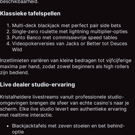
beschikbaarheid.
Klassieke tafelspellen
Multi-deck blackjack met perfect pair side bets
Single-zero roulette met lightning multiplier-opties
Punto Banco met commissievrije speed tables
Videopokerversies van Jacks or Better tot Deuces
Wild
Inzetlimieten variëren van kleine bedragen tot vijfcijferige
maxima per hand, zodat zowel beginners als high rollers
zijn bediend.
Live dealer studio-ervaring
Kristalheldere livestreams vanuit professionele studio-
omgevingen brengen de sfeer van echte casino's naar je
scherm. Elke live studio levert een authentieke ervaring
met realtime interactie.
Blackjacktafels met zeven stoelen en bet behind-
optie