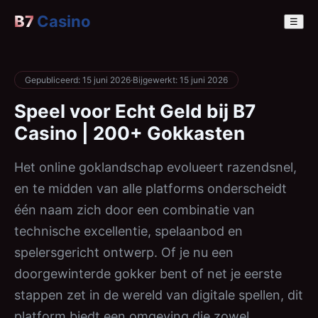
B7
Casino
☰
Gepubliceerd: 15 juni 2026
·
Bijgewerkt: 15 juni 2026
Speel voor Echt Geld bij B7
Casino | 200+ Gokkasten
Het online goklandschap evolueert razendsnel,
en te midden van alle platforms onderscheidt
één naam zich door een combinatie van
technische excellentie, spelaanbod en
spelersgericht ontwerp. Of je nu een
doorgewinterde gokker bent of net je eerste
stappen zet in de wereld van digitale spellen, dit
platform biedt een omgeving die zowel