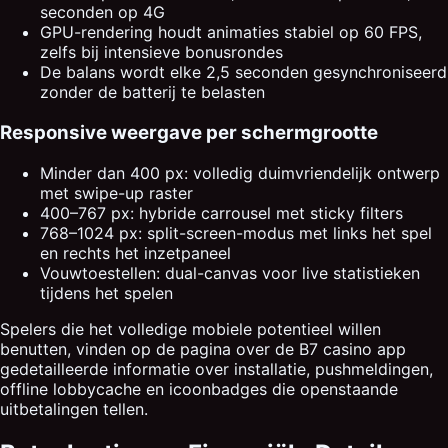
seconden op 4G
GPU-rendering houdt animaties stabiel op 60 FPS,
zelfs bij intensieve bonusrondes
De balans wordt elke 2,5 seconden gesynchroniseerd
zonder de batterij te belasten
Responsive weergave per schermgrootte
Minder dan 400 px: volledig duimvriendelijk ontwerp
met swipe-up raster
400–767 px: hybride carrousel met sticky filters
768–1024 px: split-screen-modus met links het spel
en rechts het inzetpaneel
Vouwtoestellen: dual-canvas voor live statistieken
tijdens het spelen
Spelers die het volledige mobiele potentieel willen
benutten, vinden op de pagina over de
B7 casino app
gedetailleerde informatie over installatie, pushmeldingen,
offline lobbycache en icoonbadges die openstaande
uitbetalingen tellen.