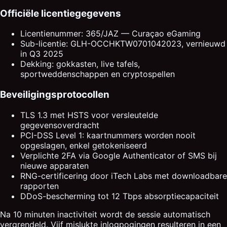
Officiële licentiegegevens
Licentienummer: 365/JAZ — Curaçao eGaming
Sub-licentie: GLH-OCCHKTW0701042023, vernieuwd
in Q3 2025
Dekking: gokkasten, live tafels,
sportweddenschappen en cryptospellen
Beveiligingsprotocollen
TLS 1.3 met HSTS voor versleutelde
gegevensoverdracht
PCI-DSS Level 1: kaartnummers worden nooit
opgeslagen, enkel getokeniseerd
Verplichte 2FA via Google Authenticator of SMS bij
nieuwe apparaten
RNG-certificering door iTech Labs met downloadbare
rapporten
DDoS-bescherming tot 12 Tbps absorptiecapaciteit
Na 10 minuten inactiviteit wordt de sessie automatisch
vergrendeld. Vijf mislukte inlogpogingen resulteren in een