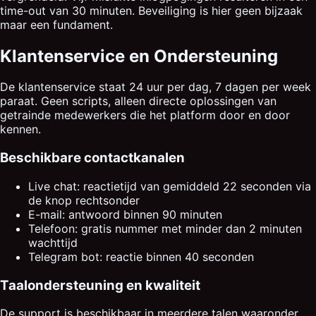
time-out van 30 minuten. Beveiliging is hier geen bijzaak
maar een fundament.
Klantenservice en Ondersteuning
De klantenservice staat 24 uur per dag, 7 dagen per week
paraat. Geen scripts, alleen directe oplossingen van
getrainde medewerkers die het platform door en door
kennen.
Beschikbare contactkanalen
Live chat: reactietijd van gemiddeld 22 seconden via
de knop rechtsonder
E-mail: antwoord binnen 90 minuten
Telefoon: gratis nummer met minder dan 2 minuten
wachttijd
Telegram bot: reactie binnen 40 seconden
Taalondersteuning en kwaliteit
De support is beschikbaar in meerdere talen waaronder