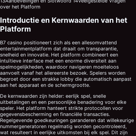
13
Aanbevelingen en Slotwoord
14
Veelgestelde Vragen
over het Platform
Introductie en Kernwaarden van het
Platform
B7 casino positioneert zich als een allesomvattend
entertainmentplatform dat draait om transparantie,
snelheid en innovatie. Het platform combineert een
intuïtieve interface met een enorme diversiteit aan
spelmogelijkheden, waardoor navigeren moeiteloos
aanvoelt vanaf het allereerste bezoek. Spelers worden
begroet door een strakke lobby die automatisch aanpast
aan het apparaat en de schermgrootte.
De kernwaarden zijn helder: eerlijk spel, snelle
uitbetalingen en een persoonlijke benadering voor elke
speler. Het platform hanteert strikte protocollen voor
gegevensbescherming en financiële transacties.
Regelgevende goedkeuringen garanderen dat willekeurige
nummergeneratoren regelmatig worden gecontroleerd,
wat resulteert in eerlijke uitkomsten bij elk spel. Dit zijn