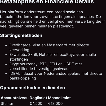
Betaalopties en Financiële Details
Het platform ondersteunt een breed scala aan
betaalmethoden voor zowel stortingen als opnames. De
nadruk ligt op snelheid en veiligheid, met verwerking die in
veel gevallen binnen minuten plaatsvindt.
Stortingsmethoden
Creditcards: Visa en Mastercard met directe
verwerking
E-wallets: Skrill, Neteller en ecoPayz voor snelle
stortingen
Cryptocurrency: BTC, ETH en USDT met
verschillende bevestigingsniveaus
iDEAL: ideaal voor Nederlandse spelers met directe
bankkoppeling
Opnamemethoden en limieten
Accountniveau
Daglimiet
Maandlimiet
Starter
€4.500
€18.000