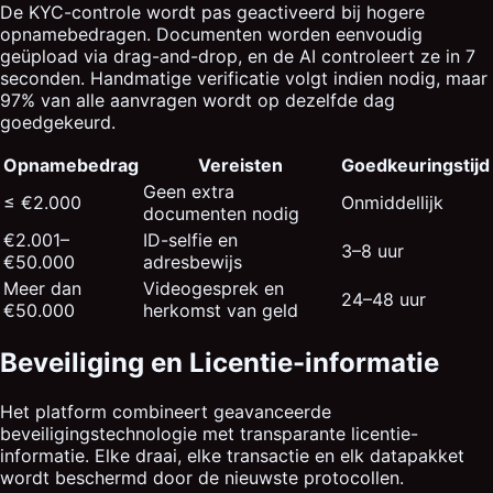
De KYC-controle wordt pas geactiveerd bij hogere
opnamebedragen. Documenten worden eenvoudig
geüpload via drag-and-drop, en de AI controleert ze in 7
seconden. Handmatige verificatie volgt indien nodig, maar
97% van alle aanvragen wordt op dezelfde dag
goedgekeurd.
Opnamebedrag
Vereisten
Goedkeuringstijd
Geen extra
≤ €2.000
Onmiddellijk
documenten nodig
€2.001–
ID-selfie en
3–8 uur
€50.000
adresbewijs
Meer dan
Videogesprek en
24–48 uur
€50.000
herkomst van geld
Beveiliging en Licentie-informatie
Het platform combineert geavanceerde
beveiligingstechnologie met transparante licentie-
informatie. Elke draai, elke transactie en elk datapakket
wordt beschermd door de nieuwste protocollen.