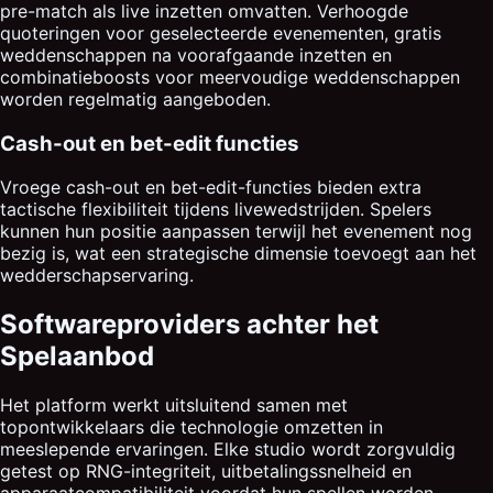
pre-match als live inzetten omvatten. Verhoogde
quoteringen voor geselecteerde evenementen, gratis
weddenschappen na voorafgaande inzetten en
combinatieboosts voor meervoudige weddenschappen
worden regelmatig aangeboden.
Cash-out en bet-edit functies
Vroege cash-out en bet-edit-functies bieden extra
tactische flexibiliteit tijdens livewedstrijden. Spelers
kunnen hun positie aanpassen terwijl het evenement nog
bezig is, wat een strategische dimensie toevoegt aan het
wedderschapservaring.
Softwareproviders achter het
Spelaanbod
Het platform werkt uitsluitend samen met
topontwikkelaars die technologie omzetten in
meeslepende ervaringen. Elke studio wordt zorgvuldig
getest op RNG-integriteit, uitbetalingssnelheid en