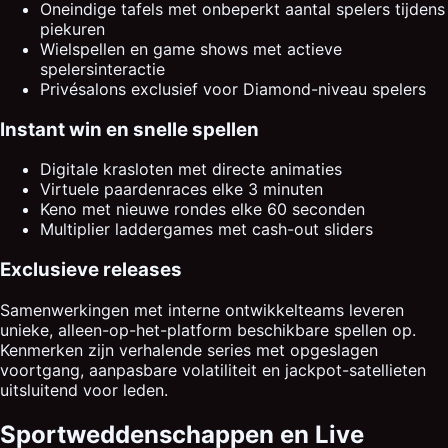
Oneindige tafels met onbeperkt aantal spelers tijdens
piekuren
Wielspellen en game shows met actieve
spelersinteractie
Privésalons exclusief voor Diamond-niveau spelers
Instant win en snelle spellen
Digitale krasloten met directe animaties
Virtuele paardenraces elke 3 minuten
Keno met nieuwe rondes elke 60 seconden
Multiplier laddergames met cash-out sliders
Exclusieve releases
Samenwerkingen met interne ontwikkelteams leveren
unieke, alleen-op-het-platform beschikbare spellen op.
Kenmerken zijn verhalende series met opgeslagen
voortgang, aanpasbare volatiliteit en jackpot-satellieten
uitsluitend voor leden.
Sportweddenschappen en Live